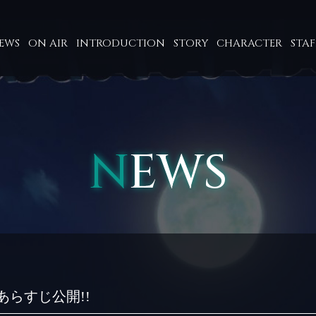
EWS
ON AIR
INTRODUCTION
STORY
CHARACTER
STA
NEWS
あらすじ公開!!