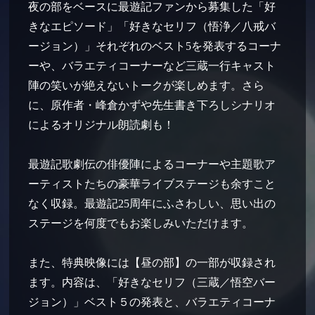
夜の部をベースに最遊記ファンから募集した「好
きなエピソード」「好きなセリフ（悟浄／八戒バ
ージョン）」それぞれのベスト5を発表するコーナ
ーや、バラエティコーナーなど三蔵一行キャスト
陣の笑いが絶えないトークが楽しめます。さら
に、原作者・峰倉かずや先生書き下ろしシナリオ
によるオリジナル朗読劇も！
最遊記歌劇伝の俳優陣によるコーナーや主題歌ア
ーティストたちの豪華ライブステージも余すこと
なく収録。最遊記25周年にふさわしい、思い出の
ステージを何度でもお楽しみいただけます。
また、特典映像には【昼の部】の一部が収録され
ます。内容は、「好きなセリフ（三蔵／悟空バー
ジョン）」ベスト５の発表と、バラエティコーナ