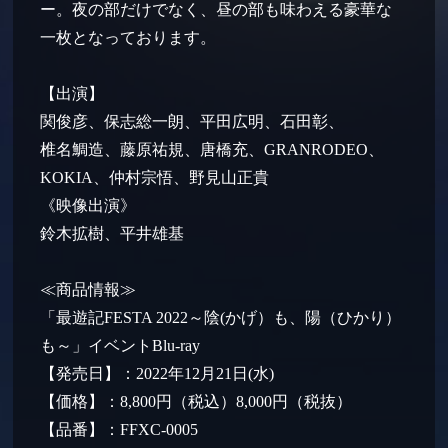
ー。夜の部だけでなく、昼の部も味わえる豪華な
一枚となっております。
【出演】
関俊彦、保志総一朗、平田広明、石田彰、
椎名鯛造、藤原祐規、唐橋充、GRANRODEO、
KOKIA、仲村宗悟、野見山正貴
《映像出演》
鈴木拡樹、平井雄基
≪商品情報≫
「最遊記FESTA 2022～陰(かげ）も、陽（ひかり）
も～」イベントBlu-ray
【発売日】：2022年12月21日(水)
【価格】：8,800円（税込）8,000円（税抜）
【品番】：FFXC-0005